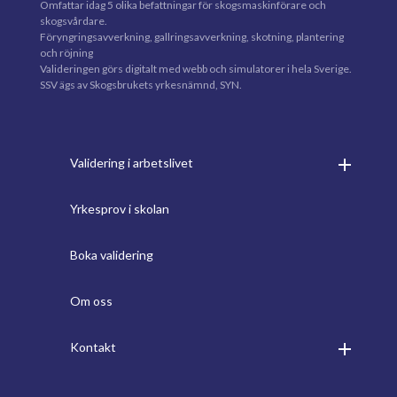
Omfattar idag 5 olika befattningar för skogsmaskinförare och
skogsvårdare.
Föryngringsavverkning, gallringsavverkning, skotning, plantering
och röjning
Valideringen görs digitalt med webb och simulatorer i hela Sverige.
SSV ägs av Skogsbrukets yrkesnämnd, SYN.
Validering i arbetslivet
Yrkesprov i skolan
Boka validering
Om oss
Kontakt