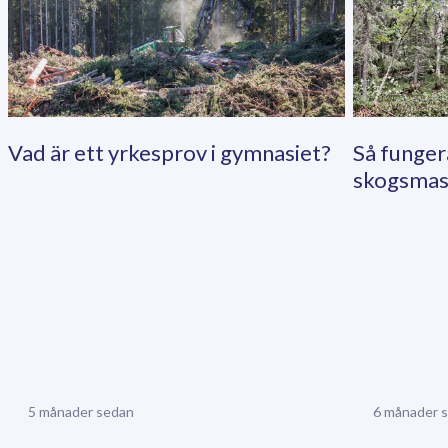
Vad är ett yrkesprov i gymnasiet?
Så funger
skogsmask
5 månader sedan
6 månader 