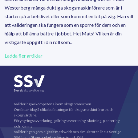
Westerberg många duktiga skogsmaskinförare som är i
starten på arbetslivet eller som kommit en bit på väg. Han vill
att valideringen ska fungera som en sporre för dem och en
hjälp att bli ännu bättre i jobbet. Hej Mats! Vilken är din
viktigaste uppgift i din roll som…
Ladda fler artiklar
Validering av kompetens inom skogsbranschen.
Omfattar idag 5 olika befattningar för skogsmaskinförare och
skogsvårdare.
Föryngringsavverkning, gallringsavverkning, skotning, plantering
och röjning
Valideringen görs digitalt med webb och simulatorer i hela Sverige.
SSV ägs av Skogsbrukets yrkesnämnd, SYN.